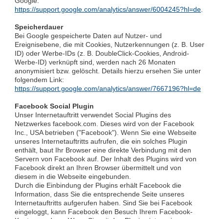
Google:
https://support.google.com/analytics/answer/6004245?hl=de
.
Speicherdauer
Bei Google gespeicherte Daten auf Nutzer- und
Ereignisebene, die mit Cookies, Nutzerkennungen (z. B. User
ID) oder Werbe-IDs (z. B. DoubleClick-Cookies, Android-
Werbe-ID) verknüpft sind, werden nach 26 Monaten
anonymisiert bzw. gelöscht. Details hierzu ersehen Sie unter
folgendem Link:
https://support.google.com/analytics/answer/7667196?hl=de
Facebook Social Plugin
Unser Internetauftritt verwendet Social Plugins des
Netzwerkes facebook.com. Dieses wird von der Facebook
Inc., USA betrieben ("Facebook"). Wenn Sie eine Webseite
unseres Internetauftritts aufrufen, die ein solches Plugin
enthält, baut Ihr Browser eine direkte Verbindung mit den
Servern von Facebook auf. Der Inhalt des Plugins wird von
Facebook direkt an Ihren Browser übermittelt und von
diesem in die Webseite eingebunden.
Durch die Einbindung der Plugins erhält Facebook die
Information, dass Sie die entsprechende Seite unseres
Internetauftritts aufgerufen haben. Sind Sie bei Facebook
eingeloggt, kann Facebook den Besuch Ihrem Facebook-